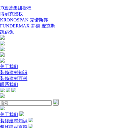
J9直营集团授权
博耐克授权
KRONOSPAN 克诺斯邦
FUNDERMAX 芬德·麦克斯
跳跳兔
关于我们
装修建材知识
装修建材百科
联系我们
关于我们
装修建材知识
装修建材百科