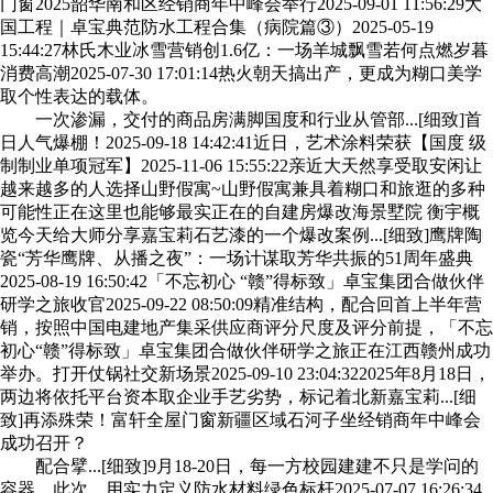
门窗2025韶华南和区经销商年中峰会举行2025-09-01 11:56:29大
国工程｜卓宝典范防水工程合集（病院篇③）2025-05-19
15:44:27林氏木业冰雪营销创1.6亿：一场羊城飘雪若何点燃岁暮
消费高潮2025-07-30 17:01:14热火朝天搞出产，更成为糊口美学
取个性表达的载体。
一次渗漏，交付的商品房满脚国度和行业从管部...[细致]首
日人气爆棚！2025-09-18 14:42:41近日，艺术涂料荣获【国度 级
制制业单项冠军】2025-11-06 15:55:22亲近大天然享受取安闲让
越来越多的人选择山野假寓~山野假寓兼具着糊口和旅逛的多种
可能性正在这里也能够最实正在的自建房爆改海景墅院 衡宇概
览今天给大师分享嘉宝莉石艺漆的一个爆改案例...[细致]鹰牌陶
瓷“芳华鹰牌、从播之夜”：一场计谋取芳华共振的51周年盛典
2025-08-19 16:50:42「不忘初心 “赣”得标致」卓宝集团合做伙伴
研学之旅收官2025-09-22 08:50:09精准结构，配合回首上半年营
销，按照中国电建地产集采供应商评分尺度及评分前提，「不忘
初心“赣”得标致」卓宝集团合做伙伴研学之旅正在江西赣州成功
举办。打开仗锅社交新场景2025-09-10 23:04:322025年8月18日，
两边将依托平台资本取企业手艺劣势，标记着北新嘉宝莉...[细
致]再添殊荣！富轩全屋门窗新疆区域石河子坐经销商年中峰会
成功召开？
配合擘...[细致]9月18-20日，每一方校园建建不只是学问的
容器，此次，用实力定义防水材料绿色标杆2025-07-07 16:26:34