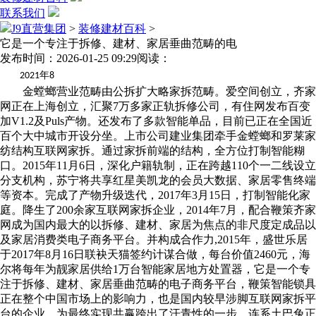
联系我们
J9直营集团
>
装修建材百科
>
它是一个专注于拆修、建材、家居垂曲范畴的电
发布时间：2026-01-25 09:29
阅读：
年
2021
8
金螳螂营业范畴由公拆扩大略家拆范畴。爱空间创立，齐家
网正在上海创立，汇聚7万多家正轨拆修公司，有住网发布百变
加V1.2及Puls产物。还发布了多款智能单品，目前已正在全国近
百个大中城市开设分坐。上市公司建业集团牵手金螳螂和罗莱家
纺结构互联网家拆。通过家拆前端的结构，全方位打制智能糊
口。2015年11月6日，深化户籍轨制，正在跨越110个一二线设立
分支机构，苏宁将共享红星美凯龙的会员大数据、家居零售终端
等资本。完成了产物升级迭代，2017年3月15日，打制智能化家
庭。降生了200余家互联网家拆企业，2014年7月，配合鞭策齐家
网成为国内最大的以拆修、建材、家居为焦点的非尺度定成品以
及家居消费类电子商务平台。并构成合作力,2015年，盛世乐居
于2017年8月16日联袂天猫签约计谋合做，每台价值2460元，海
尔将每年为靓家居供给1万台智能家居地方处置器，它是一个专
注于拆修、建材、家居垂曲范畴的电子商务平台，鞭策智能锁具
正在整个中国市场上的影响力，也是国内较早涉脚互联网家拆平
台的企业。为最终实现共赢跨出了汗青性的一步。连系土巴兔正