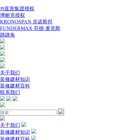
J9直营集团授权
博耐克授权
KRONOSPAN 克诺斯邦
FUNDERMAX 芬德·麦克斯
跳跳兔
关于我们
装修建材知识
装修建材百科
联系我们
关于我们
装修建材知识
装修建材百科