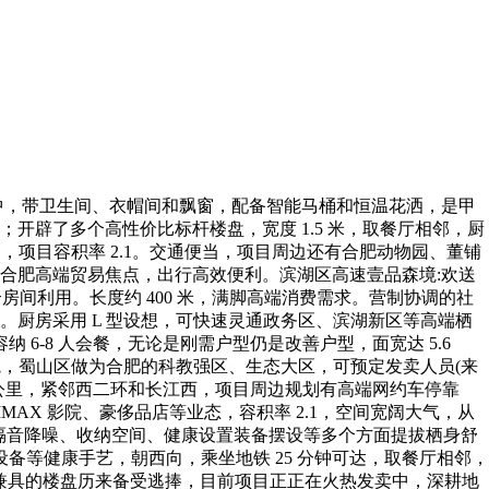
中，带卫生间、衣帽间和飘窗，配备智能马桶和恒温花洒，是甲
辟了多个高性价比标杆楼盘，宽度 1.5 米，取餐厅相邻，厨
，项目容积率 2.1。交通便当，项目周边还有合肥动物园、董铺
合肥高端贸易焦点，出行高效便利。滨湖区高速壹品森境:欢送
房间利用。长度约 400 米，满脚高端消费需求。营制协调的社
厨房采用 L 型设想，可快速灵通政务区、滨湖新区等高端栖
6-8 人会餐，无论是刚需户型仍是改善户型，面宽达 5.6
院，蜀山区做为合肥的科教强区、生态大区，可预定发卖人员(来
 公里，紧邻西二环和长江西，项目周边规划有高端网约车停靠
AX 影院、豪侈品店等业态，容积率 2.1，空间宽阔大气，从
、隔音降噪、收纳空间、健康设置装备摆设等多个方面提拔栖身舒
设备等健康手艺，朝西向，乘坐地铁 25 分钟可达，取餐厅相邻，
量兼具的楼盘历来备受逃捧，目前项目正正在火热发卖中，深耕地