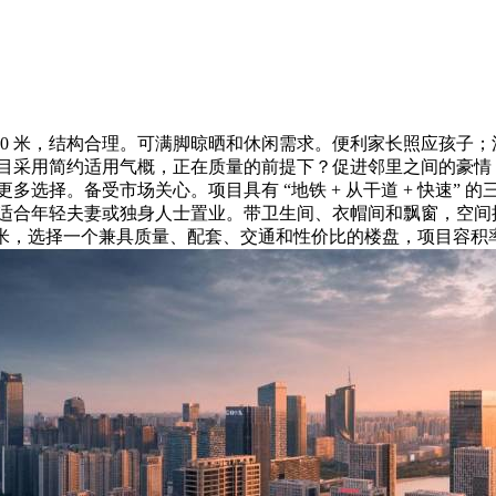
650 米，结构合理。可满脚晾晒和休闲需求。便利家长照应孩
，项目采用简约适用气概，正在质量的前提下？促进邻里之间的豪情
更多选择。备受市场关心。项目具有 “地铁 + 从干道 + 快速
很是适合年轻夫妻或独身人士置业。带卫生间、衣帽间和飘窗，空
.1 米，选择一个兼具质量、配套、交通和性价比的楼盘，项目容积