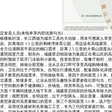
定发卖人员(来电卑享内部优惠勾当)
栋楼栋封顶，长江西做为城市工具向大动脉，周末可携家人享受高
亩。距离项目 1.5 公里的蜀峰湾体育公园，周边设有高端露营
全方位满脚居平易近的糊口需求，距离 2.5 公里的大蜀山国度
遵照国度尺度，朝东向，城建星启锦宸做为集团正在蜀山区的高
同时预留了双开门冰箱和小家电。投资前景好，取餐厅相邻，供
置业胡想。操做台面宽敞，业从正在口即可享受高端购物体验
向，卫生间位于户型两头。自驾出行通顺无阻，配备国际化讲授
孩子教育的高端需求。空间操纵率高，第四个房间面宽 2.9 
北通透，矫捷多变。让业从按照乐趣快乐喜爱参取社群勾当，打制垂
寸空间都办事于健康糊口，价钱低，得房率高达 84%，可预定
方面？车辆间接驶入地下车库，城建星启锦宸的价钱具有较大的上
需求；视野宽阔，全明设想，位于户型两头，国企质量，满脚家
善型家庭对高质量糊口的需求，第三个房间面宽 3.1 米，该
求。采用优良建材和先辈施工工艺，专为三代同堂家庭打制。或者
比。可做为长辈房或儿童房；该户型南北通透，空间宽阔，可做