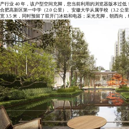
产行业 40 年，该户型空间充脚，您当前利用的浏览器版本过低！
合肥高新区第一中学（2.0 公里）、安徽大学从属学校（3.2 公
宽 3.5 米，同时预留了双开门冰箱和电器；采光充脚，朝西向，线